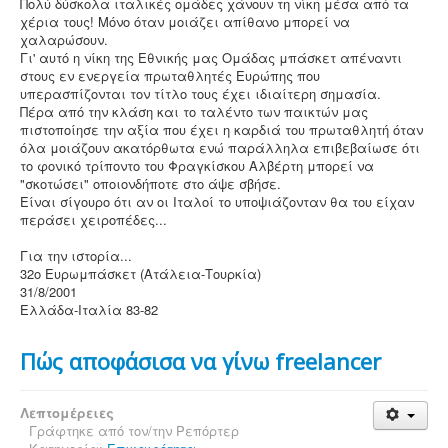
Πολύ δύσκολα ιταλικές ομάδες χάνουν τη νίκη μέσα από τα
χέρια τους! Μόνο όταν μοιάζει απίθανο μπορεί να
χαλαρώσουν.
Γι' αυτό η νίκη της Εθνικής μας Ομάδας μπάσκετ απέναντι
στους εν ενεργεία πρωταθλητές Ευρώπης που
υπερασπίζονται τον τίτλο τους έχει ιδιαίτερη σημασία.
Πέρα από την κλάση και το ταλέντο των παικτών μας
πιστοποίησε την αξία που έχει η καρδιά του πρωταθλητή όταν
όλα μοιάζουν ακατόρθωτα ενώ παράλληλα επιβεβαίωσε ότι
το φονικό τρίποντο του Φραγκίσκου Αλβέρτη μπορεί να
"σκοτώσει" οποιονδήποτε στο άψε σβήσε.
Είναι σίγουρο ότι αν οι Ιταλοί το υποψιάζονταν θα του είχαν
περάσει χειροπέδες...
Για την ιστορία...
32ο Ευρωμπάσκετ (Ατάλεια-Τουρκία)
31/8/2001
Ελλάδα-Ιταλία 83-82
Πώς αποφάσισα να γίνω freelancer
Λεπτομέρειες
Γράφτηκε από τον/την
Ρεπόρτερ