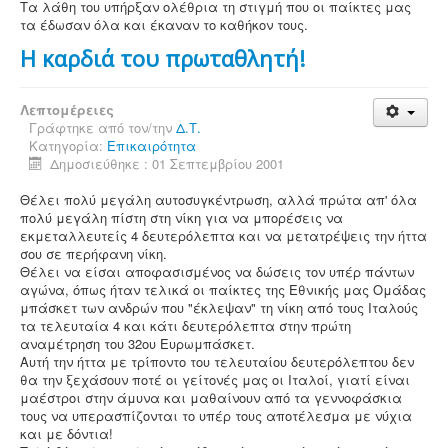
Τα λάθη του υπήρξαν ολέθρια τη στιγμή που οι παίκτες μας
τα έδωσαν όλα και έκαναν το καθήκον τους.
Η καρδιά του πρωταθλητή!
Λεπτομέρειες
Γράφτηκε από τον/την
Δ.Τ.
Κατηγορία:
Επικαιρότητα
Δημοσιεύθηκε : 01 Σεπτεμβρίου 2001
Θέλει πολύ μεγάλη αυτοσυγκέντρωση, αλλά πρώτα απ' όλα
πολύ μεγάλη πίστη στη νίκη για να μπορέσεις να
εκμεταλλευτείς 4 δευτερόλεπτα και να μετατρέψεις την ήττα
σου σε περήφανη νίκη.
Θέλει να είσαι αποφασισμένος να δώσεις τον υπέρ πάντων
αγώνα, όπως ήταν τελικά οι παίκτες της Εθνικής μας Ομάδας
μπάσκετ των ανδρών που "έκλεψαν" τη νίκη από τους Ιταλούς
τα τελευταία 4 και κάτι δευτερόλεπτα στην πρώτη
αναμέτρηση του 32ου Ευρωμπάσκετ.
Αυτή την ήττα με τρίποντο του τελευταίου δευτερόλεπτου δεν
θα την ξεχάσουν ποτέ οι γείτονές μας οι Ιταλοί, γιατί είναι
μαέστροι στην άμυνα και μαθαίνουν από τα γεννοφάσκια
τους να υπερασπίζονται το υπέρ τους αποτέλεσμα με νύχια
και με δόντια!