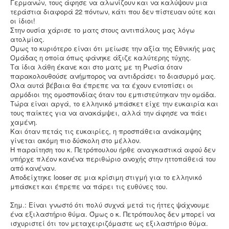
Γερμανών, τους άφησε να αλωνίζουν και να καλύψουν μια
τεράστια διαφορά 22 πόντων, κάτι που δεν πίστευαν ούτε και
οι ίδιοι!
Στην ουσία χάρισε το ματς στους αντιπάλους μας λόγω
ατολμίας.
Όμως το κυριότερο είναι ότι μείωσε την αξία της Εθνικής μας
Ομάδας η οποία όπως φάνηκε άξιζε καλύτερης τύχης.
Τα ίδια λάθη έκανε και στο ματς με τη Ρωσία όταν
παρακολουθούσε ανήμπορος να αντιδράσει το διασυρμό μας.
Όλα αυτά βέβαια θα έπρεπε να τα έχουν εντοπίσει οι
αρμόδιοι της ομοσπονδίας όταν του εμπιστεύτηκαν την ομάδα.
Τώρα είναι αργά, το ελληνικό μπάσκετ είχε την ευκαιρία και
τους παίκτες για να ανακάμψει, αλλά την άφησε να πάει
χαμένη.
Και όταν πετάς τις ευκαιρίες, η προσπάθεια ανάκαμψης
γίνεται ακόμη πιο δύσκολη στο μέλλον.
Η παραίτηση του κ. Πετρόπουλου ήρθε αναγκαστικά αφού δεν
υπήρχε πλέον κανένα περιθώριο ανοχής στην ηττοπάθειά του
από κανέναν.
Αποδείχτηκε looser σε μια κρίσιμη στιγμή για το ελληνικό
μπάσκετ και έπρεπε να πάρει τις ευθύνες του.
Σημ.: Είναι γνωστό ότι πολύ συχνά μετά τις ήττες ψάχνουμε
ένα εξιλαστήριο θύμα. Όμως ο κ. Πετρόπουλος δεν μπορεί να
ισχυριστεί ότι τον μεταχειριζόμαστε ως εξιλαστήριο θύμα.