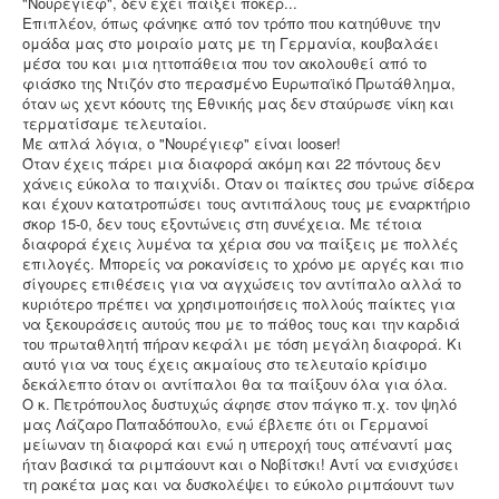
"Νουρέγιεφ", δεν έχει παίξει πόκερ...
Επιπλέον, όπως φάνηκε από τον τρόπο που κατηύθυνε την
ομάδα μας στο μοιραίο ματς με τη Γερμανία, κουβαλάει
μέσα του και μια ηττοπάθεια που τον ακολουθεί από το
φιάσκο της Ντιζόν στο περασμένο Ευρωπαϊκό Πρωτάθλημα,
όταν ως χεντ κόουτς της Εθνικής μας δεν σταύρωσε νίκη και
τερματίσαμε τελευταίοι.
Με απλά λόγια, ο "Νουρέγιεφ" είναι looser!
Όταν έχεις πάρει μια διαφορά ακόμη και 22 πόντους δεν
χάνεις εύκολα το παιχνίδι. Όταν οι παίκτες σου τρώνε σίδερα
και έχουν κατατροπώσει τους αντιπάλους τους με εναρκτήριο
σκορ 15-0, δεν τους εξοντώνεις στη συνέχεια. Με τέτοια
διαφορά έχεις λυμένα τα χέρια σου να παίξεις με πολλές
επιλογές. Μπορείς να ροκανίσεις το χρόνο με αργές και πιο
σίγουρες επιθέσεις για να αγχώσεις τον αντίπαλο αλλά το
κυριότερο πρέπει να χρησιμοποιήσεις πολλούς παίκτες για
να ξεκουράσεις αυτούς που με το πάθος τους και την καρδιά
του πρωταθλητή πήραν κεφάλι με τόση μεγάλη διαφορά. Κι
αυτό για να τους έχεις ακμαίους στο τελευταίο κρίσιμο
δεκάλεπτο όταν οι αντίπαλοι θα τα παίξουν όλα για όλα.
Ο κ. Πετρόπουλος δυστυχώς άφησε στον πάγκο π.χ. τον ψηλό
μας Λάζαρο Παπαδόπουλο, ενώ έβλεπε ότι οι Γερμανοί
μείωναν τη διαφορά και ενώ η υπεροχή τους απέναντί μας
ήταν βασικά τα ριμπάουντ και ο Νοβίτσκι! Αντί να ενισχύσει
τη ρακέτα μας και να δυσκολέψει το εύκολο ριμπάουντ των