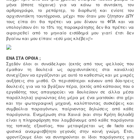
μήνα (όποτε τύχαινε) για να κάνω το συντάκτη, τον
αρθρογράφο, το ρεπόρτερ, το διορθωτή και ενίοτε τον
αρχισυντάκτη ταυτόχρονα, μέχρι που όταν μου ζήτησαν ΔΠΥ
τους είπα ότι θα πρέπει να μου δίνουν το ΦΠΑ και να
υπoλογίσουν ότι το 15% της παρακράτησης δεν θα πρέπει να
αφαιρεθεί από το μηνιαίο εισόδημά μου γιατί έτσι δεν
βγαίνω και μου είπαν: «εσύ μας κλέβεις!»
ΕΝΑ ΣΤΑ ΟΡΘΙΑ ;
Σχεδόν όλοι οι συνάδελφοι (εκτός από τους φελλούς που
έμαθαν τη δουλειά ως αρχισυντάκτες στα κανάλια)
συνεχίζουν να εργάζονται με αυτό το καθεστώς και με μικρές
αυξήσεις στο μισθό. Οι περισσότεροι κάνουν από δύο-τρεις
δουλειές για να τα βγάζουν πέρα, (εκτός από κάποιους που ο
εργοδότης τους απαγορεύει να δουλεύουν σε άλλα μέσα
παράλληλα) γυρνώντας όλη μέρα με ένα ματσούκι στο χέρι
και την φωτογραφική μηχανή, καλύπτοντας συσκέψεις και
συμβούλια παραγόντων, παίρνοντας δηλώσεις από κάθε
παράγοντα. Ενημέρωση στα Χανιά (και στην Κρήτη δηλαδή)
είναι η πληροφόρηση που λαμβάνουμε από κάθε παράγοντα
της τοπικής εξουσίας, που μεταφέρεται ως de facto και
φυσικά αναμφισβήτητο γεγονός στην κοινή γνώμη. Έτσι,
φροντίζουμε όλοι να συντηρούνται οι ίδιοι παράγοντες για