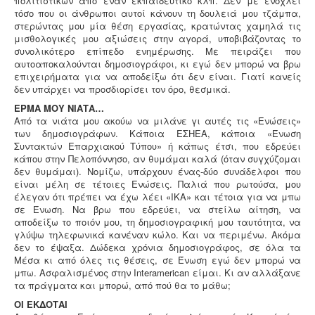
πολιτιστικών από έναν εκπαιδευτικό κλπ. Δεν με ενοχλεί
τόσο που οι άνθρωποι αυτοί κάνουν τη δουλειά μου τζάμπα,
στερώντας μου μία θέση εργασίας, κρατώντας χαμηλά τις
μισθολογικές μου αξιώσεις στην αγορά, υποβιβάζοντας το
συνολικότερο επίπεδο ενημέρωσης. Με πειράζει που
αυτοαποκαλούνται δημοσιογράφοι, κι εγώ δεν μπορώ να βρω
επιχειρήματα για να αποδείξω ότι δεν είναι. Γιατί κανείς
δεν υπάρχει να προσδιορίσει τον όρο, θεσμικά.
ΕΡΜΑ ΜΟΥ ΝΙΑΤΑ…
Από τα νιάτα μου ακούω να μιλάνε γι αυτές τις «Ενώσεις»
των δημοσιογράφων. Κάποια ΕΣΗΕΑ, κάποια «Ένωση
Συντακτών Επαρχιακού Τύπου» ή κάπως έτσι, που εδρεύει
κάπου στην Πελοπόννησο, αν θυμάμαι καλά (όταν συγχύζομαι
δεν θυμάμαι). Νομίζω, υπάρχουν ένας-δύο συνάδελφοι που
είναι μέλη σε τέτοιες Ενώσεις. Παλιά που ρωτούσα, μου
έλεγαν ότι πρέπει να έχω λέει «ΙΚΑ» και τέτοια για να μπω
σε Ένωση. Να βρω που εδρεύει, να στείλω αίτηση, να
αποδείξω το ποιόν μου, τη δημοσιογραφική μου ταυτότητα, να
γλύψω τηλεφωνικά κανέναν κώλο. Και να περιμένω. Ακόμα
δεν το έψαξα. Δώδεκα χρόνια δημοσιογράφος, σε όλα τα
Μέσα κι από όλες τις θέσεις, σε Ένωση εγώ δεν μπορώ να
μπω. Ασφαλισμένος στην Ιnteramerican είμαι. Κι αν αλλάξανε
τα πράγματα και μπορώ, από πού θα το μάθω;
ΟΙ ΕΚΔΟΤΑΙ