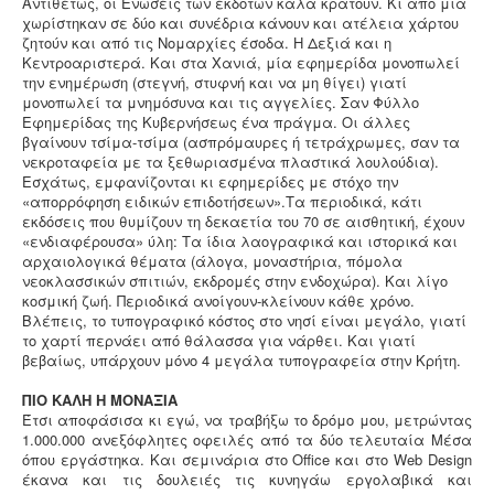
Αντιθέτως, οι Ενώσεις των εκδοτών καλά κρατούν. Κι από μία
χωρίστηκαν σε δύο και συνέδρια κάνουν και ατέλεια χάρτου
ζητούν και από τις Νομαρχίες έσοδα. Η Δεξιά και η
Κεντροαριστερά. Και στα Χανιά, μία εφημερίδα μονοπωλεί
την ενημέρωση (στεγνή, στυφνή και να μη θίγει) γιατί
μονοπωλεί τα μνημόσυνα και τις αγγελίες. Σαν Φύλλο
Εφημερίδας της Κυβερνήσεως ένα πράγμα. Οι άλλες
βγαίνουν τσίμα-τσίμα (ασπρόμαυρες ή τετράχρωμες, σαν τα
νεκροταφεία με τα ξεθωριασμένα πλαστικά λουλούδια).
Εσχάτως, εμφανίζονται κι εφημερίδες με στόχο την
«απορρόφηση ειδικών επιδοτήσεων».Τα περιοδικά, κάτι
εκδόσεις που θυμίζουν τη δεκαετία του 70 σε αισθητική, έχουν
«ενδιαφέρουσα» ύλη: Τα ίδια λαογραφικά και ιστορικά και
αρχαιολογικά θέματα (άλογα, μοναστήρια, πόμολα
νεοκλασσικών σπιτιών, εκδρομές στην ενδοχώρα). Και λίγο
κοσμική ζωή. Περιοδικά ανοίγουν-κλείνουν κάθε χρόνο.
Βλέπεις, το τυπογραφικό κόστος στο νησί είναι μεγάλο, γιατί
το χαρτί περνάει από θάλασσα για νάρθει. Και γιατί
βεβαίως, υπάρχουν μόνο 4 μεγάλα τυπογραφεία στην Κρήτη.
ΠΙΟ ΚΑΛΗ Η ΜΟΝΑΞΙΑ
Έτσι αποφάσισα κι εγώ, να τραβήξω το δρόμο μου, μετρώντας
1.000.000 ανεξόφλητες οφειλές από τα δύο τελευταία Μέσα
όπου εργάστηκα. Και σεμινάρια στο Office και στο Web Design
έκανα και τις δουλειές τις κυνηγάω εργολαβικά και