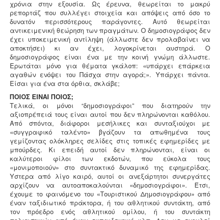
χρόνια στην εξουσία. Ως έρευνα, θεωρείται το μακρύ
ρεπορτάζ που συλλέγει στοιχεία και απόψεις από όσο το
δυνατόν περισσότερους παράγοντες. Αυτό θεωρείται
αντικειμενική θεώρηση των πραγμάτων. Ο δημοσιογράφος δεν
έχει υποκειμενική αντίληψη (άλλωστε δεν προλαβαίνει να
αποκτήσει) κι αν έχει, λογοκρίνεται αυστηρά. Ο
δημοσιογράφος είναι ένα με την κοινή γνώμη άλλωστε.
Ερωτάται μόνο για θέματα γκάλοπ: «υπάρχει επάρκεια
αγαθών ενόψει του Πάσχα στην αγορά;». Υπάρχει πάντα.
Είσαι για ένα στα όρθια, σκλάβε;
ΠΟΙΟΣ ΕΙΝΑΙ ΠΟΙΟΣ;
Τελικά, οι μόνοι “δημοσιογράφοι” που διατηρούν την
αξιοπρέπειά τους είναι αυτοί που δεν πληρώνονται καθόλου.
Από σπόντα, διάφοροι μεσήλικες και συνταξιούχοι με
«συγγραφικό ταλέντο» βγάζουν τα απωθημένα τους
γεμίζοντας ολόκληρες σελίδες στις τοπικές εφημερίδες με
μπούρδες. Κι επειδή αυτοί δεν πληρώνονται, είναι οι
καλύτεροι φίλοι των εκδοτών, που εύκολα τους
«μονιμοποιούν» στο συντακτικό δυναμικό της εφημερίδας.
Υστερα από λίγο καιρό, αυτοί οι ανεξάρτητοι συνεργάτες
αρχίζουν να αυτοαποκαλούνται «δημοσιογράφοι». Έτσι,
έχουμε το φαινόμενο του «Τουριστικού Δημοσιογράφου» από
έναν ταξιδιωτικό πράκτορα, ή του αθλητικού συντάκτη, από
τον πρόεδρο ενός αθλητικού ομίλου, ή του συντάκτη