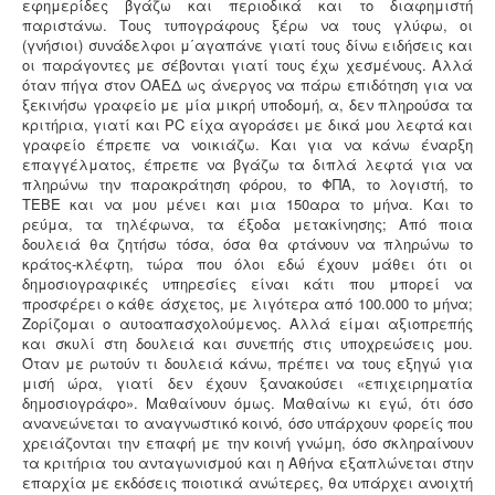
εφημερίδες βγάζω και περιοδικά και το διαφημιστή
παριστάνω. Τους τυπογράφους ξέρω να τους γλύφω, οι
(γνήσιοι) συνάδελφοι μ΄αγαπάνε γιατί τους δίνω ειδήσεις και
οι παράγοντες με σέβονται γιατί τους έχω χεσμένους. Αλλά
όταν πήγα στον ΟΑΕΔ ως άνεργος να πάρω επιδότηση για να
ξεκινήσω γραφείο με μία μικρή υποδομή, α, δεν πληρούσα τα
κριτήρια, γιατί και PC είχα αγοράσει με δικά μου λεφτά και
γραφείο έπρεπε να νοικιάζω. Και για να κάνω έναρξη
επαγγέλματος, έπρεπε να βγάζω τα διπλά λεφτά για να
πληρώνω την παρακράτηση φόρου, το ΦΠΑ, το λογιστή, το
ΤΕΒΕ και να μου μένει και μια 150αρα το μήνα. Και το
ρεύμα, τα τηλέφωνα, τα έξοδα μετακίνησης; Από ποια
δουλειά θα ζητήσω τόσα, όσα θα φτάνουν να πληρώνω το
κράτος-κλέφτη, τώρα που όλοι εδώ έχουν μάθει ότι οι
δημοσιογραφικές υπηρεσίες είναι κάτι που μπορεί να
προσφέρει ο κάθε άσχετος, με λιγότερα από 100.000 το μήνα;
Ζορίζομαι ο αυτοαπασχολούμενος. Αλλά είμαι αξιοπρεπής
και σκυλί στη δουλειά και συνεπής στις υποχρεώσεις μου.
Όταν με ρωτούν τι δουλειά κάνω, πρέπει να τους εξηγώ για
μισή ώρα, γιατί δεν έχουν ξανακούσει «επιχειρηματία
δημοσιογράφο». Μαθαίνουν όμως. Μαθαίνω κι εγώ, ότι όσο
ανανεώνεται το αναγνωστικό κοινό, όσο υπάρχουν φορείς που
χρειάζονται την επαφή με την κοινή γνώμη, όσο σκληραίνουν
τα κριτήρια του ανταγωνισμού και η Αθήνα εξαπλώνεται στην
επαρχία με εκδόσεις ποιοτικά ανώτερες, θα υπάρχει ανοιχτή