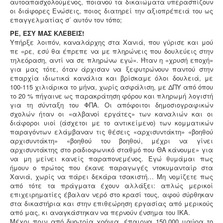
αυτοαπασχολούμενος, ποιανού τα δικαιώματα υπερασπίζουν
οι διάφορες Ενώσεις, ποιος διατηρεί την αξιοπρέπειά του ως
επαγγελματίας σ΄ αυτόν τον τόπο;
ΡΕ, ΕΣΥ ΜΑΣ ΚΛΕΒΕΙΣ!
Υπήρξε λοιπόν, καναλάρχης στα Χανιά, που γύρισε και μού
πε «ρε, εσύ θα έπρεπε να με πληρώνεις που δουλεύεις στην
τηλεόραση, αντί να σε πληρώνω εγώ». Ήταν η «χρυσή εποχή»
για μας τότε, όταν άρχισαν να ξεφυτρώνουν παντού στην
επαρχία ιδιωτικά κανάλια και βρίσκαμε όλοι δουλειά, με
100-115 χιλιάρικα το μήνα, χωρίς ασφάλιση, με ΔΠΥ από όπου
το 20 % πήγαινε ως παρακράτηση φόρου και πληρωμή λογιστή
για τη σύνταξη του ΦΠΑ. Οι απόφοιτοι δημοσιογραφικών
σχολών ήταν οι «αλβανοί εργάτες» των καναλιών και οι
διάφοροι υιοί (άσχετοι με το αντικείμενο) των κομματικών
παραγόντων ελάμβαναν τις θέσεις «αρχισυντάκτη» «βοηθού
αρχισυντάκτη» «βοηθού του βοηθού, μέχρι να γίνει
αρχισυντάκτης στο ραδιοφωνικό σταθμό που ΘΑ κάνουμε» για
να μη μείνει κανείς παραπονεμένος. Εγώ θυμάμαι πως
ήμουν ο πρώτος που έκανε παραγωγές ντοκυμανταίρ στα
Χανιά, χωρίς να πάρει δεκάρα τσακιστή… Μη νομίζετε πως
από τότε τα πράγματα έχουν αλλάξει: απλώς μερικοί
επιχειρηματίες έβαλαν νερό στο κρασί τους, αφού σύρθηκαν
στα δικαστήρια και στην επιθεώρηση εργασίας από μερικούς
από μας, κι αναγκάστηκαν να περνούν ένσημα του ΙΚΑ.
Μέχρι πριν από δυο-τρία χρόνια, έπαιρνα 150.000 μαύρα το