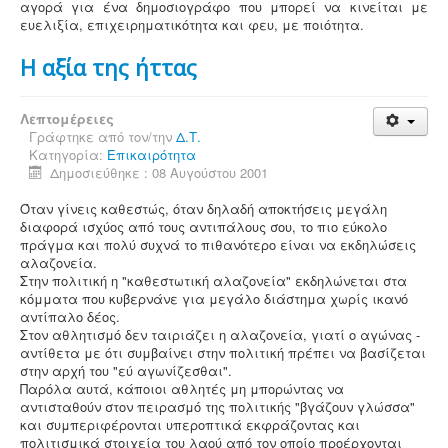
αγορά για ένα δημοσιογράφο που μπορεί να κινείται με
ευελιξία, επιχειρηματικότητα και φευ, με ποιότητα.
Η αξία της ήττας
Λεπτομέρειες
Γράφτηκε από τον/την
Δ.Τ.
Κατηγορία:
Επικαιρότητα
Δημοσιεύθηκε : 08 Αυγούστου 2001
Όταν γίνεις καθεστώς, όταν δηλαδή αποκτήσεις μεγάλη
διαφορά ισχύος από τους αντιπάλους σου, το πιο εύκολο
πράγμα και πολύ συχνά το πιθανότερο είναι να εκδηλώσεις
αλαζονεία.
Στην πολιτική η "καθεστωτική αλαζονεία" εκδηλώνεται στα
κόμματα που κυβερνάνε για μεγάλο διάστημα χωρίς ικανό
αντίπαλο δέος.
Στον αθλητισμό δεν ταιριάζει η αλαζονεία, γιατί ο αγώνας -
αντίθετα με ότι συμβαίνει στην πολιτική πρέπει να βασίζεται
στην αρχή του "εύ αγωνίζεσθαι".
Παρόλα αυτά, κάποιοι αθλητές μη μπορώντας να
αντισταθούν στον πειρασμό της πολιτικής "βγάζουν γλώσσα"
και συμπεριφέρονται υπεροπτικά εκφράζοντας και
πολιτισμικά στοιχεία του λαού από τον οποίο προέρχονται