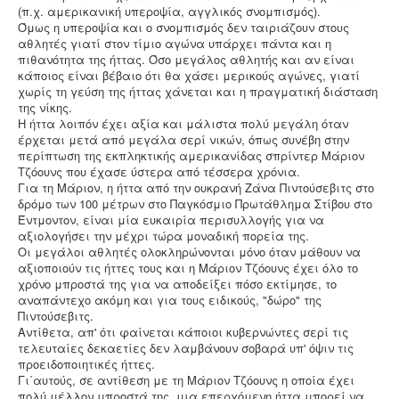
(π.χ. αμερικανική υπεροψία, αγγλικός σνομπισμός).
Όμως η υπεροψία και ο σνομπισμός δεν ταιριάζουν στους
αθλητές γιατί στον τίμιο αγώνα υπάρχει πάντα και η
πιθανότητα της ήττας. Όσο μεγάλος αθλητής και αν είναι
κάποιος είναι βέβαιο ότι θα χάσει μερικούς αγώνες, γιατί
χωρίς τη γεύση της ήττας χάνεται και η πραγματική διάσταση
της νίκης.
Η ήττα λοιπόν έχει αξία και μάλιστα πολύ μεγάλη όταν
έρχεται μετά από μεγάλα σερί νικών, όπως συνέβη στην
περίπτωση της εκπληκτικής αμερικανίδας σπρίντερ Μάριον
Τζόουνς που έχασε ύστερα από τέσσερα χρόνια.
Για τη Μάριον, η ήττα από την ουκρανή Ζάνα Πιντούσεβιτς στο
δρόμο των 100 μέτρων στο Παγκόσμιο Πρωτάθλημα Στίβου στο
Έντμοντον, είναι μία ευκαιρία περισυλλογής για να
αξιολογήσει την μέχρι τώρα μοναδική πορεία της.
Οι μεγάλοι αθλητές ολοκληρώνονται μόνο όταν μάθουν να
αξιοποιούν τις ήττες τους και η Μάριον Τζόουνς έχει όλο το
χρόνο μπροστά της για να αποδείξει πόσο εκτίμησε, το
αναπάντεχο ακόμη και για τους ειδικούς, "δώρο" της
Πιντούσεβιτς.
Αντίθετα, απ' ότι φαίνεται κάποιοι κυβερνώντες σερί τις
τελευταίες δεκαετίες δεν λαμβάνουν σοβαρά υπ' όψιν τις
προειδοποιητικές ήττες.
Γι΄αυτούς, σε αντίθεση με τη Μάριον Τζόουνς η οποία έχει
πολύ μέλλον μπροστά της, μια επερχόμενη ήττα μπορεί να