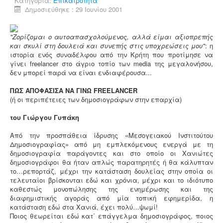
Κατηγορία:
Επικαιρότητα
Δημοσιεύθηκε : 29 Ιουνίου 2001
"Ζορίζομαι ο αυτοαπασχολούμενος, αλλά είμαι αξιοπρεπής
και σκυλί στη δουλειά και συνεπής στις υποχρεώσεις μου"
: η
ιστορία ενός συναδέλφου από την Κρήτη που προτίμησε να
γίνει freelancer στο άγριο τοπίο των media της μεγαλονήσου,
δεν μπορεί παρά να είναι ενδιαφέρουσα...
ΠΩΣ ΑΠΟΦΑΣΙΣΑ ΝΑ ΓΙΝΩ FREELANCER
(ή οι περιπέτειες των δημοσιογράφων στην επαρχία)
του Γιώργου Γυπάκη
Από την προσπάθεια ίδρυσης «Μεσογειακού Ινστιτούτου
Δημοσιογραφίας» από μη εμπλεκόμενους ενεργά με τη
δημοσιογραφία παράγοντες και στο οποίο οι Χανιώτες
δημοσιογράφοι θα ήταν απλώς παρατηρητές ή θα κάλυπταν
το…ρεπορτάζ, μέχρι την κατάσταση δουλείας στην οποία οι
τελευταίοι βρίσκονται εδώ και χρόνια, μέχρι και το ιδιότυπο
καθεστώς μονοπώλησης της ενημέρωσης και της
διαφημιστικής αγοράς από μία τοπική εφημερίδα, η
κατάσταση εδώ στα Χανιά, έχει πολύ…ψωμί!
Ποιος θεωρείται εδώ κατ΄ επάγγελμα δημοσιογράφος, ποιος