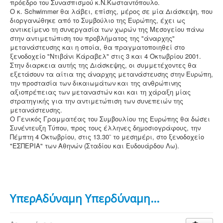
πρόεδρο του Συνασπισμού κ.Ν.Κωσταντόπουλο.
Ο κ. Schwimmer θα λάβει, επίσης, μέρος σε μία Διάσκεψη, που
διοργανώθηκε από το Συμβούλιο της Ευρώπης, έχει ως
αντικείμενο τη συνεργασία των χωρών της Μεσογείου πάνω
στην αντιμετώπιση του προβλήματος της "άναρχης"
μετανάστευσης και η οποία, θα πραγματοποιηθεί στο
ξενοδοχείο "Ντιβάνι Κάραβελ" στις 3 και 4 Οκτωβρίου 2001.
Στην διαρκεια αυτής της Διάσκεψης, οι συμμετέχοντες θα
εξετάσουν τα αίτια της άναρχης μετανάστευσης στην Ευρώπη,
την προστασία των δικαιωμάτων και της ανθρώπινης
αξιοπρέπειας των μεταναστών και και τη χάραξη μίας
στρατηγικής για την αντιμετώπιση των συνεπειών της
μετανάστευσης.
Ο Γενικός Γραμματέας του Συμβουλίου της Ευρώπης θα δώσει
Συνέντευξη Τύπου, προς τους έλληνες δημοσιογράφους, την
Πέμπτη 4 Οκτωβρίου, στις 13.30¨ το μεσημέρι, στο ξενοδοχείο
"ΕΣΠΕΡΙΑ" των Αθηνών (Σταδίου και Ευδουάρδου Λω).
ΥπερΑδύναμη Υπερδύναμη...