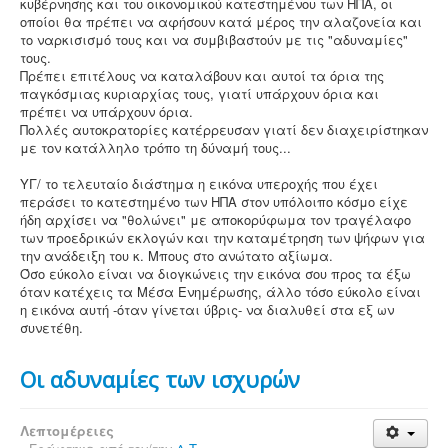
κυβέρνησης και του οικονομικού κατεστημένου των ΗΠΑ, οι
οποίοι θα πρέπει να αφήσουν κατά μέρος την αλαζονεία και
το ναρκισισμό τους και να συμβιβαστούν με τις "αδυναμίες"
τους.
Πρέπει επιτέλους να καταλάβουν και αυτοί τα όρια της
παγκόσμιας κυριαρχίας τους, γιατί υπάρχουν όρια και
πρέπει να υπάρχουν όρια.
Πολλές αυτοκρατορίες κατέρρευσαν γιατί δεν διαχειρίστηκαν
με τον κατάλληλο τρόπο τη δύναμή τους...
ΥΓ/ το τελευταίο διάστημα η εικόνα υπεροχής που έχει
περάσει το κατεστημένο των ΗΠΑ στον υπόλοιπο κόσμο είχε
ήδη αρχίσει να "θολώνει" με αποκορύφωμα τον τραγέλαφο
των προεδρικών εκλογών και την καταμέτρηση των ψήφων για
την ανάδειξη του κ. Μπους στο ανώτατο αξίωμα.
Όσο εύκολο είναι να διογκώνεις την εικόνα σου προς τα έξω
όταν κατέχεις τα Μέσα Ενημέρωσης, άλλο τόσο εύκολο είναι
η εικόνα αυτή -όταν γίνεται ύβρις- να διαλυθεί στα εξ ων
συνετέθη.
Οι αδυναμίες των ισχυρών
Λεπτομέρειες