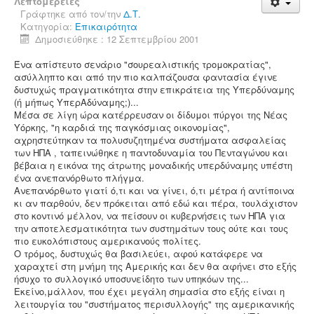
Λεπτομέρειες
Γράφτηκε από τον/την
Δ.Τ.
Κατηγορία:
Επικαιρότητα
Δημοσιεύθηκε : 12 Σεπτεμβρίου 2001
Ένα απίστευτο σενάριο "σουρεαλιστικής τρομοκρατίας",
ασύλληπτο και από την πιο καλπάζουσα φαντασία έγινε
δυστυχώς πραγματικότητα στην επικράτεια της Υπερδύναμης
(ή μήπως ΥπερΑδύναμης;)...
Μέσα σε λίγη ώρα κατέρρευσαν οι δίδυμοι πύργοι της Νέας
Υόρκης, "η καρδιά της παγκόσμιας οικονομίας",
αχρηστεύτηκαν τα πολυσυζητημένα συστήματα ασφαλείας
των ΗΠΑ , ταπεινώθηκε η παντοδυναμία του Πενταγώνου και
βέβαια η εικόνα της άτρωτης μοναδικής υπερδύναμης υπέστη
ένα ανεπανόρθωτο πλήγμα.
Ανεπανόρθωτο γιατί ό,τι και να γίνει, ό,τι μέτρα ή αντίποινα
κι αν παρθούν, δεν πρόκειται από εδώ και πέρα, τουλάχιστον
στο κοντινό μέλλον, να πείσουν οι κυβερνήσεις των ΗΠΑ για
την αποτελεσματικότητα των συστημάτων τους ούτε και τους
πιο ευκολόπιστους αμερικανούς πολίτες.
Ο τρόμος, δυστυχώς θα βασιλεύει, αφού κατάφερε να
χαραχτεί στη μνήμη της Αμερικής και δεν θα αφήνει στο εξής
ήσυχο το συλλογικό υποσυνείδητο των υπηκόων της...
Εκείνο,μάλλον, που έχει μεγάλη σημασία στο εξής είναι η
λειτουργία του "συστήματος περισυλλογής" της αμερικανικής