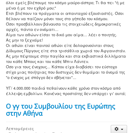
όλοι εμείς βλέπουμε τον κόσμο μαύρο-άσπρο; Τι θα πει "ή με
μένα ή με τον εχθρό μου;"
Έτσι βλέπουν τα πράγματα οι απανταχού εξουσιαστές. Όσοι
θέλουν να παίζουν μόνοι τους στο γήπεδο του κόσμου.
Όσοι προσβάλλουν βάναυσα τις στοιχειώδεις δημοκρατικές
αρχές, πάντα εν ονόματι...
Αίμα των αθώων είσαι το δικό μου αίμα... λέει ο ποιητής.
Ας μην το ξεχνάμε!
Οι αθώοι είναι παντού αθώοι είτε δολοφονούνται στους
Δίδυμους Πύργους είτε στα τρισάθλια χωριά του Αφγανιστάν.
Ας μην πέφτουμε στην παγίδα και στα εκβιαστικά διλλήματα
του κάθε Μπους και του κάθε Μπιν Λάντεν.
Όσο για τους ένοχους... Κάπου είχα διαβάσει τον εύστοχο
στίχο μιας ποιήτριας που δυστυχώς δεν θυμάμαι το όνομά της
"ο ένοχος με σπόγγο δεν σβήνεται"...
ΥΓ/ 4.000.000 παιδιά πεθαίνουν κάθε χρόνο στον κόσμο από
έλλειψη εμβολίων. Κανένας προστάτης δεν υπάρχει γι' αυτά;
Ο γγ του Συμβουλίου της Ευρώπης
στην Αθήνα
Λεπτομέρειες