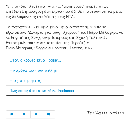
Υ/Γ: το ίδιο ισχύει και για τις "αρχηγικές" χώρες όπως
απέδειξε η τραγική εμπειρία που έζησε η ανθρωπότητα μετά
τις δολοφονικές επιθέσεις στις ΗΠΑ.
Το παραπάνω κείμενο είναι ένα απόσπασμα από το
εξαιρετικό "Δοκίμιο για τους ισχυρούς" του Πιέρο Μελογκράνι,
καθηγητή της Σύγχρονης Ιστορίας στη Σχολή Πολιτικών
Επιστημών του πανεπιστημίου της Περούτζια.
Piero Melograni, "Saggio sui potenti", Laterza, 1977.
Όταν ο κόουτς είναι looser...
Η καρδιά του πρωταθλητή!
Η αξία της ήττας
Πώς αποφάσισα να γίνω freelancer
Σελίδα 285 από 291