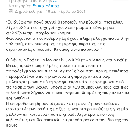
Γράφτηκε από τον/την
Δ.Τ.
Κατηγορία:
Επικαιρότητα
Δημοσιεύθηκε : 18 Σεπτεμβρίου 2001
"Οι άνθρωποι πολύ συχνά θεοποιούν την εξουσία: πιστεύουν
λίγο πολύ ότι οι αρχηγοί έχουν απεριόριστη δύναμη να
αλλάξουν την ιστορία του κόσμου.
Φαντάζονται ότι οι κυβερνήτες έχουν πλήρη έλεγχο πάνω στην
πολιτική, στην οικονομία, στη γραφειοκρατία, στις
στρατιωτικές υποδομές. Κι όμως αυταπατώνται."
Ο Λένιν, ο Στάλιν, ο Μουσολίνι, ο Χίτλερ - ο Μπους και ο κάθε
Μπους προσθέτουμε εμείς- είναι τα πιο χτυπητά
παραδείγματα του πως οι ισχυροί είναι στην πραγματικότητα
περιορισμένοι από την άγνοια της πραγματικότητας,
μπλοκαρισμένοι από τη γραφειοκρατεία, εξαρτημένοι από
τις τάσεις των μαζών, υποχείριοι των συμβούλων τους και πως
τελικά καταλήγουν να είναι έντρομοι δεσμώτες του ρόλου που
ερμηνεύουν.
Η απομυθοποίηση των ισχυρών και η άρνηση των παιδικών
φαντασιώσεων από τις μάζες, είναι οι προϋποθέσεις για μία
μελλοντική κοινωνία που θα ζητάει λιγότερα από τους
κυβερνήτες και θα αποκτάει περισσότερα από τον ίδιο της τον
εαυτό.