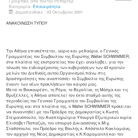
Γράφτηκε από τον/την
Ρεπόρτερ
Κατηγορία:
Επικαιρότητα
Δημοσιεύθηκε : 03 Οκτωβρίου 2001
ΑΝΑΚΟΙΝΩΣΗ ΤΥΠΟΥ
Την Αθήνα επισκέπτεται, αύριο και μεθαύριο, ο Γενικός
Γραμματέας του Συμβουλίου της Ευρώπης Walter SCHWIMMER,
στα πλαίσια της εκστρατείας που έχει αναλαβει, για την
τόνωση του ενδιαφέροντος των κυβερνήσεων των 43 κρατών-
μελών του Διεθνούς,αυτού,Οργανισμού,πάνω στις
δραστηριότητες που αναπτύσσει το Συμβούλιο της Ευρώπης
έναντι των νέων προκλήσεων του καιρού μας.
Μετά το Βουκουρέστι, τη Ρήγα, το Βερολίνο, τη Μόσχα και τις
Βρυξέλλες, η Αθήνα αποτελεί τον έκτο σταθμό αυτής της
περιοδείας του Γενικού Γραμματέα του Συμβουλίου της
Ευρώπης και στα πλαίσια της, ο Walter SCHWIMMER πρόκειται
να συναντηθεί με τον Πρόεδρο της Δημοκρατίας κ.Κωστή
Στεφανόπουλο, την Αναπληρώτρια Υπουργό Εξωτερικών κυρία
Ελισάβετ Παπαζώη, τον υπουργό Δικιαοσύνης κ.Μιχ.
Σταθόπουλο, τον Πρόεδρο της Βουλής κ. Απόστολο Κακλαμάνη,
τον αρχηγό της Νέας Δημοκρατίας κ.Κ.Καραμανλή και τον