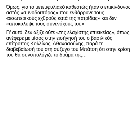
Όμως, για το μετεμφυλιακό καθεστώς ήταν ο επικίνδυνος
αστός «συνοδοιπόρος» που ενθάρρυνε τους
«εσωτερικούς εχθρούς κατά της πατρίδας» και δεν
«αποκάλυψε τους συνενόχους του».
Γι’ αυτό δεν άξιζε ούτε «της ελαχίστης επιεικείας», όπως
ανέφερε με μίσος στην εισήγησή του ο βασιλικός
επίτροπος Κολλίνος Αθανασούλης, παρά τη
διαβεβαίωσή του στη σύζυγο του Μπάτση ότι στην κρίση
του θα συνυπολόγιζε το δράμα της…