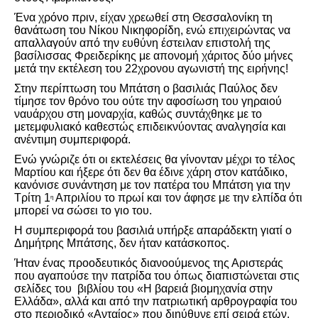
Ένα χρόνο πριν, είχαν χρεωθεί στη Θεσσαλονίκη τη
θανάτωση του Νίκου Νικηφορίδη, ενώ επιχειρώντας να
απαλλαγούν από την ευθύνη έστειλαν επιστολή της
βασίλισσας Φρειδερίκης με απονομή χάριτος δύο μήνες
μετά την εκτέλεση του 22χρονου αγωνιστή της ειρήνης!
Στην περίπτωση του Μπάτση ο βασιλιάς Παύλος δεν
τίμησε τον θρόνο του ούτε την αφοσίωση του γηραιού
ναυάρχου στη μοναρχία, καθώς συντάχθηκε με το
μετεμφυλιακό καθεστώς επιδεικνύοντας αναλγησία και
ανέντιμη συμπεριφορά.
Ενώ γνώριζε ότι οι εκτελέσεις θα γίνονταν μέχρι το τέλος
Μαρτίου και ήξερε ότι δεν θα έδινε χάρη στον κατάδικο,
κανόνισε συνάντηση με τον πατέρα του Μπάτση για την
Τρίτη 1
Απριλίου το πρωί και τον άφησε με την ελπίδα ότι
η
μπορεί να σώσει το γιο του.
Η συμπεριφορά του βασιλιά υπήρξε απαράδεκτη γιατί ο
Δημήτρης Μπάτσης, δεν ήταν κατάσκοπος.
Ήταν ένας προοδευτικός διανοούμενος της Αριστεράς
που αγαπούσε την πατρίδα του όπως διαπιστώνεται στις
σελίδες του βιβλίου του «Η βαρειά βιομηχανία στην
Ελλάδα», αλλά και από την πατριωτική αρθρογραφία του
στο περιοδικό «Ανταίος» που διηύθυνε επί σειρά ετών.