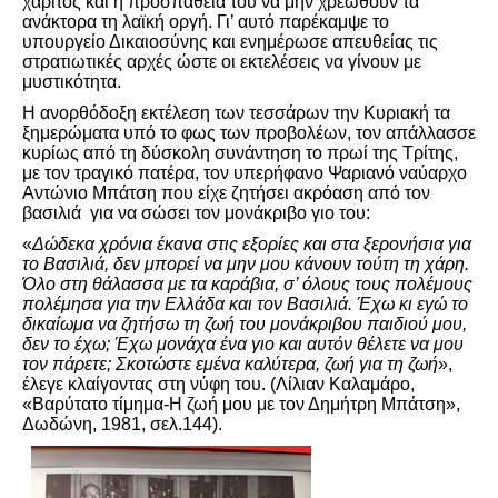
χάριτος και η προσπάθειά του να μην χρεωθούν τα
ανάκτορα τη λαϊκή οργή. Γι’ αυτό παρέκαμψε το
υπουργείο Δικαιοσύνης και ενημέρωσε απευθείας τις
στρατιωτικές αρχές ώστε οι εκτελέσεις να γίνουν με
μυστικότητα.
Η ανορθόδοξη εκτέλεση των τεσσάρων την Κυριακή τα
ξημερώματα υπό το φως των προβολέων, τον απάλλασσε
κυρίως από τη δύσκολη συνάντηση το πρωί της Τρίτης,
με τον τραγικό πατέρα, τον υπερήφανο Ψαριανό ναύαρχο
Αντώνιο Μπάτση που είχε ζητήσει ακρόαση από τον
βασιλιά για να σώσει τον μονάκριβο γιο του:
«
Δώδεκα χρόνια έκανα στις εξορίες και στα ξερονήσια για
το Βασιλιά, δεν μπορεί να μην μου κάνουν τούτη τη χάρη.
Όλο στη θάλασσα με τα καράβια, σ’ όλους τους πολέμους
πολέμησα για την Ελλάδα και τον Βασιλιά. Έχω κι εγώ το
δικαίωμα να ζητήσω τη ζωή του μονάκριβου παιδιού μου,
δεν το έχω; Έχω μονάχα ένα γιο και αυτόν θέλετε να μου
τον πάρετε; Σκοτώστε εμένα καλύτερα, ζωή για τη ζωή
»,
έλεγε κλαίγοντας στη νύφη του. (Λίλιαν Καλαμάρο,
«Βαρύτατο τίμημα-Η ζωή μου με τον Δημήτρη Μπάτση»,
Δωδώνη, 1981, σελ.144).