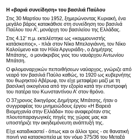
Η «βαριά συνείδηση» του βασιλιά Παύλου
Στις 30 Μαρτίου του 1952, ξημερώνοντας Κυριακή, ένα
μεγάλο βάρος κατακάθισε στη συνείδηση του βασιλιά
Παύλου του Α’, μονάρχη του βασιλείου της Ελλάδας.
Στις 4.12’ π.μ. εκτελέστηκε ως «κομμουνιστής
κατάσκοπος», - πλάι στον Νίκο Μπελογιάννη, τον Νίκο
Καλούμενο και τον Ηλία Αργυριάδη-, ο Δημήτρης
Μπάτσης, ο μονάκριβος γιος του ναυάρχου Αντωνίου
Μπάτση.
Ο φιλομοναρχικών πεποιθήσεων ναύαρχος, γνώριζε από
νεαρό τον βασιλιά Παύλο καθώς, το 1920 ως κυβερνήτης
του θωρηκτού Αβέρωφ, τον είχε μεταφέρει μαζί με τη
βασιλική οικογένεια από την εξορία κατά την επιστροφή
του πατέρα του Κωνσταντίνου Α’ στον θρόνο.
Ο 37χρονος δικηγόρος Δημήτρης Μπάτσης, ήταν ο
συγγραφέας του μνημειώδους έργου «Η Bαρειά
Βιομηχανία στην Ελλάδα» που αναφερόταν στις
πλουτοπαραγωγικές πηγές της χώρας μας και
υποστήριζε την ακηδεμόνευτη ανάπτυξή της.
Είχε καταδικαστεί - όπως και οι άλλοι τρεις - σε θανατική
ποινή για κατασκοπεία με τον νόμο 375/36 του Μεταξά