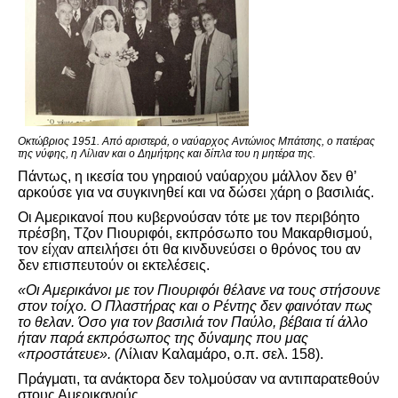
Οκτώβριος 1951. Από αριστερά, ο ναύαρχος Αντώνιος Μπάτσης, ο πατέρας
της νύφης, η Λίλιαν και ο Δημήτρης και δίπλα του η μητέρα της.
Πάντως, η ικεσία του γηραιού ναύαρχου μάλλον δεν θ’
αρκούσε για να συγκινηθεί και να δώσει χάρη ο βασιλιάς.
Οι Αμερικανοί που κυβερνούσαν τότε με τον περιβόητο
πρέσβη, Τζον Πιουριφόι, εκπρόσωπο του Μακαρθισμού,
τον είχαν απειλήσει ότι θα κινδυνεύσει ο θρόνος του αν
δεν επισπευτούν οι εκτελέσεις.
«Οι Αμερικάνοι με τον Πιουριφόι θέλανε να τους στήσουνε
στον τοίχο. Ο Πλαστήρας και ο Ρέντης δεν φαινόταν πως
το θελαν. Όσο για τον βασιλιά τον Παύλο, βέβαια τί άλλο
ήταν παρά εκπρόσωπος της δύναμης που μας
«προστάτευε». (
Λίλιαν Καλαμάρο, ο.π. σελ. 158).
Πράγματι, τα ανάκτορα δεν τολμούσαν να αντιπαρατεθούν
στους Αμερικανούς.