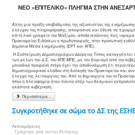
ΝΕΟ «ΕΠΙΤΕΛΙΚΟ» ΠΛΗΓΜΑ ΣΤΗΝ ΑΝΕΞΑΡΤ
Άλλη μια πράξη υποβάθμισης της αξιοπιστίας της ενημέρωση
ελέγχου της πληροφόρησης, αποφάσισε και έθεσε σε εφαρμογ
επιτελικό γραφείο του Μαξίμου, αποδεικνύοντας πώς «οραματ
Πρακτορείου Ειδήσεων ο πρωθυπουργός, στην προσωπική ευθύνη
δημόσια Μέσα ενημέρωσης (ΕΡΤ και ΑΠΕ).
Η Συσπείρωση Δημοσιογράφων-Δούρειος Τύπος καταγγέλλει 
των μελών του Δ.Σ. του ΑΠΕ-ΜΠΕ, με τον διορισμό από την κυ
μοναδικό προφανή στόχο έχει την αποδυνάμωση έτι περαιτέρ
δημοσιογραφικού κλάδου στη διοίκηση του Πρακτορείου και συ
έλεγχο της λειτουργίας του. Από τη δημιουργία του το Πρακτορε
όπου η πλειοψηφία ήταν πάντα υπέρ των θεσμικών εκπροσώπων
εκάστοτε κυβέρνηση.
Περισσότερα...
Συγκροτήθηκε σε σώμα το ΔΣ της ΕΣΗ
Λεπτομέρειες
Γράφτηκε από τον/την
Ρεπόρτερ