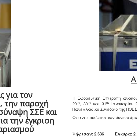
Α
 για τον
Η Εφορευτική Επιτροπή ανακο
, την παροχή
ης
ης
ης
29
, 30
και 31
Ιανουαρίου 2
Πανελλαδικό Συνέδριο της ΠΟΕΣ
 σύναψη ΣΣΕ και
Οι αντιπρόσωποι των συνδυασμ
ια την έγκριση
γαριασμού
Ψήφισαν: 2.636 Έγκυρα