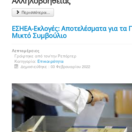
Αλληλοβοηθείας
Περισσότερα...
ΕΣΗΕΑ-Εκλογές: Αποτελέσματα για τα Π
Μικτό Συμβούλιο
Λεπτομέρειες
Γράφτηκε από τον/την
Ρεπόρτερ
Κατηγορία:
Επικαιρότητα
Δημοσιεύθηκε : 03 Φεβρουαρίου 2022