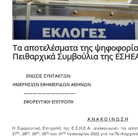
Τα αποτελέσματα της ψηφοφορίας
Πειθαρχικά Συμβούλια της ΕΣΗΕ
ENΩΣΙΣ ΣΥΝΤΑΚΤΩΝ
ΗΜΕΡΗΣΙΩΝ ΕΦΗΜΕΡΙΔΩΝ ΑΘΗΝΩΝ
———————————-
ΕΦΟΡΕΥΤΙΚΗ ΕΠΙΤΡΟΠΗ
Α Ν Α Κ Ο Ι Ν Ω Σ Η
Η Εφορευτική Επιτροπή της Ε.Σ.Η.Ε.Α. ανακοινώνει τα απ
ης
ης
ης
ης
ης
27
, 28
, 29
, 30
και 31
Ιανουαρίου 2022 για τα Πειθαρχικ