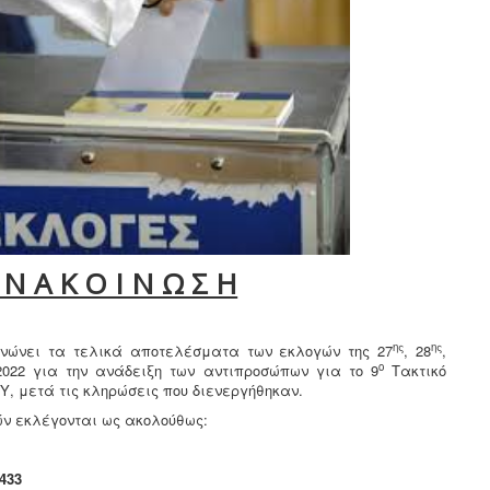
 Ν Α Κ Ο Ι Ν Ω Σ Η
ης
ης
ινώνει τα τελικά αποτελέσματα των εκλογών της 27
, 28
,
ο
022 για την ανάδειξη των αντιπροσώπων για το 9
Τακτικό
Υ, μετά τις κληρώσεις που διενεργήθηκαν.
ών εκλέγονται ως ακολούθως:
: 2.433