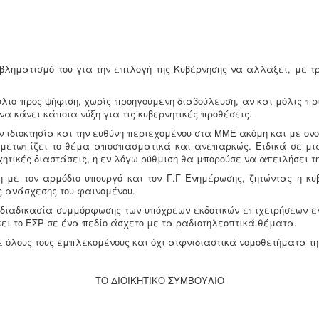
οβληματισμό του για την επιλογή της Κυβέρνησης να αλλάξει, με τρ
ούλιο προς ψήφιση, χωρίς προηγούμενη διαβούλευση, αν και μόλις πρ
α κάνει κάποια νύξη για τις κυβερνητικές προθέσεις.
 ιδιοκτησία και την ευθύνη περιεχομένου στα ΜΜΕ ακόμη και με ον
ντιμετωπίζει το θέμα αποσπασματικά και ανεπαρκώς. Ειδικά σε μι
ικές διαστάσεις, η εν λόγω ρύθμιση θα μπορούσε να απειλήσει τη
με τον αρμόδιο υπουργό και τον Γ.Γ Ενημέρωσης, ζητώντας η κυβέ
ς ανάσχεσης του φαινομένου.
ν διαδικασία συμμόρφωσης των υπόχρεων εκδοτικών επιχειρήσεων εγ
ει το ΕΣΡ σε ένα πεδίο άσχετο με τα ραδιοτηλεοπτικά θέματα.
ε όλους τους εμπλεκομένους και όχι αιφνιδιαστικά νομοθετήματα τη
ΤΟ ΔΙΟΙΚΗΤΙΚΟ ΣΥΜΒΟΥΛΙΟ