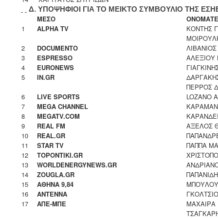
Δ. ΥΠΟΨΗΦΙΟΙ ΓΙΑ ΤΟ ΜΕΙΚΤΟ ΣΥΜΒΟΥΛΙΟ ΤΗΣ ΕΣΗ
ΜΕΣΟ
ΟΝΟΜΑΤ
1
ALPHA TV
ΚΟΝΤΗΣ 
ΜΟΙΡΟΥΛ
2
DOCUMENTO
ΛΙΒΑΝΙΟΣ
3
ESPRESSO
ΑΛΕΞΙΟΥ 
4
EURONEWS
ΓΙΑΓΚΙΝΗ
5
IN.GR
ΔΑΡΓΑΚΗ
ΠΕΡΡΟΣ 
6
LIVE SPORTS
LOZANO 
7
MEGA CHANNEL
ΚΑΡΑΜΑΝ
8
MEGATV.COM
ΚΑΡΑΝΔΕ
9
REAL FM
ΑΞΕΛΟΣ 
10
REAL.GR
ΠΑΠΑΝΔΡ
11
STAR TV
ΠΑΠΠΑ ΜΑ
12
TOPONTIKI.GR
ΧΡΙΣΤΟΠ
13
WORLDENERGYNEWS.GR
ΑΝΔΡΙΑΝ
14
ZOUGLA.GR
ΠΑΠΑΝΙΔΗ
15
ΑΘΗΝΑ 9,84
ΜΠΟΥΛΟΥ
16
ΑΝΤΕΝΝΑ
ΓΚΟΛΤΣΙΟ
17
ΑΠΕ-ΜΠΕ
ΜΑΧΑΙΡΑ
ΤΣΑΓΚΑΡ