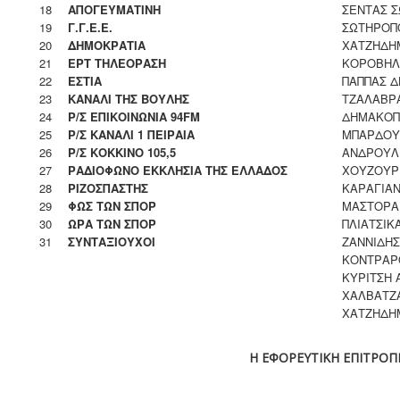
18
ΑΠΟΓΕΥΜΑΤΙΝΗ
ΣΕΝΤΑΣ Σ
19
Γ.Γ.Ε.Ε.
ΣΩΤΗΡΟΠ
20
ΔΗΜΟΚΡΑΤΙΑ
ΧΑΤΖΗΔΗ
21
ΕΡΤ ΤΗΛΕΟΡΑΣΗ
ΚΟΡΟΒΗΛ
22
ΕΣΤΙΑ
ΠΑΠΠΑΣ 
23
ΚΑΝΑΛΙ ΤΗΣ ΒΟΥΛΗΣ
ΤΖΑΛΑΒΡ
24
Ρ/Σ ΕΠΙΚΟΙΝΩΝΙΑ 94FM
ΔΗΜΑΚΟΠ
25
Ρ/Σ ΚΑΝΑΛΙ 1 ΠΕΙΡΑΙΑ
ΜΠΑΡΔΟΥ
26
Ρ/Σ ΚΟΚΚΙΝΟ 105,5
ΑΝΔΡΟΥΛ
27
ΡΑΔΙΟΦΩΝΟ ΕΚΚΛΗΣΙΑ ΤΗΣ ΕΛΛΑΔΟΣ
ΧΟΥΖΟΥΡ
28
ΡΙΖΟΣΠΑΣΤΗΣ
ΚΑΡΑΓΙΑ
29
ΦΩΣ ΤΩΝ ΣΠΟΡ
ΜΑΣΤΟΡΑ
30
ΩΡΑ ΤΩΝ ΣΠΟΡ
ΠΛΙΑΤΣΙΚ
31
ΣΥΝΤΑΞΙΟΥΧΟΙ
ΖΑΝΝΙΔΗΣ
ΚΟΝΤΡΑΡ
ΚΥΡΙΤΣΗ 
ΧΑΛΒΑΤΖ
ΧΑΤΖΗΔΗ
Η ΕΦΟΡΕΥΤΙΚΗ ΕΠΙΤΡΟΠ