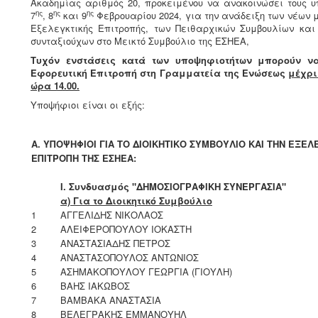
Ακαδημίας αριθμός 20, προκειμένου να ανακοινώσει τους υ
ης
ης
ης
7
, 8
και 9
Φεβρουαρίου 2024, για την ανάδειξη των νέων μ
Εξελεγκτικής Επιτροπής, των Πειθαρχικών Συμβουλίων κα
συνταξιούχων στο Μεικτό Συμβούλιο της ΕΣΗΕΑ,
Τυχόν ενστάσεις κατά των υποψηφιοτήτων μπορούν ν
Εφορευτική Επιτροπή στη Γραμματεία της Ενώσεως
μέχρι
ώρα 14.00.
Υποψήφιοι είναι οι εξής:
Α. ΥΠΟΨΗΦΙΟΙ ΓΙΑ ΤΟ ΔΙΟΙΚΗΤΙΚΟ ΣΥΜΒΟΥΛΙΟ ΚΑΙ ΤΗΝ ΕΞΕΛ
ΕΠΙΤΡΟΠΗ ΤΗΣ ΕΣΗΕΑ:
Ι. Συνδυασμός "ΔΗΜΟΣΙΟΓΡΑΦΙΚΗ ΣΥΝΕΡΓΑΣΙΑ"
α) Για το Διοικητικό Συμβούλιο
1
ΑΓΓΕΛΙΔΗΣ ΝΙΚΟΛΑΟΣ
2
ΑΛΕΙΦΕΡΟΠΟΥΛΟΥ ΙΟΚΑΣΤΗ
3
ΑΝΑΣΤΑΣΙΑΔΗΣ ΠΕΤΡΟΣ
4
ΑΝΑΣΤΑΣΟΠΟΥΛΟΣ ΑΝΤΩΝΙΟΣ
5
ΑΣΗΜΑΚΟΠΟΥΛΟΥ ΓΕΩΡΓΙΑ (ΓΙΟΥΛΗ)
6
ΒΑΗΣ ΙΑΚΩΒΟΣ
7
ΒΑΜΒΑΚΑ ΑΝΑΣΤΑΣΙΑ
8
ΒΕΛΕΓΡΑΚΗΣ ΕΜΜΑΝΟΥΗΛ